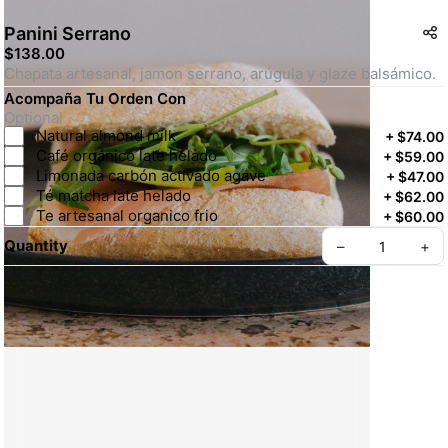
Panini Serrano
$138.00
Chapata artesanal, jamon serrano, arúgula y glaze balsámico.
Acompaña Tu Orden Con
Optional
Natural almond milk
+
$74.00
Café orgánico late helado
+
$59.00
Limonada carbón activado agave
+
$47.00
Té matcha late helado
+
$62.00
Te artesanal organico frio
+
$60.00
Quantity
–
+
Create your Take App